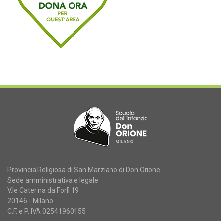
Provincia Religiosa di San Marziano di Don Orione
Sede amministrativa e legale
V.le Caterina da Forlì 19
20146 - Milano
C.F. e P. IVA 02541960155